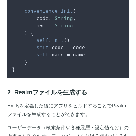
convenience
init
(

code
: 
String
,

name
: 
String
    ) {

self
.
init
()

self
.code 
=
 code

self
.name 
=
 name

    }

}
2. Realmファイルを生成する
Entityを定義した後にアプリをビルドすることでRealm
ファイルを生成することができます。
ユーザーデータ（検索条件や各種履歴・設定値など）の