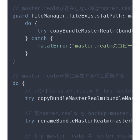
// master.realmが存在しない時はmaster.rea
guard
 fileManager.fileExists(atPath: mas
do
 {

try
 copyBundleMasterRealm(bundleM
    } 
catch
 {

fatalError
(
"master.realmのコピー
    }

}

// master.realmが既に存在する時は置換する
do
 {

// バンドルmaster.realm を tmp-ma
try
 copyBundleMasterRealm(bundleMaste
// 実master.realm を backup-mas
try
 renameBundleMasterRealm(masterRea
// tmp-master.realm を master.