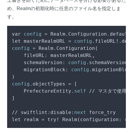
上書きを防ぐためにデータベースを分ける必要があるた
め、Realmの初期化時に任意のファイル名を指定しま
す。
var 
config
 = Realm.Configuration.defaultC
let masterRealmURL = 
config
.fileURL!.del
config
 = Realm.Configuration(

    fileURL: masterRealmURL,

    schemaVersion: 
config
.schemaVersion,

    migrationBlock: 
config
.migrationBlock
config
.objectTypes = [

    PrefectureEntity.
self
 // マスタで使用した
]

// swiftlint:disable:
next
 force_try

let realm = try! Realm(configuration: 
co