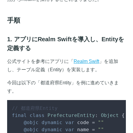
手順
1. アプリにRealm Swiftを導入し、Entityを
定義する
公式サイトを参考にアプリに「
Realm Swift
」を追加
し、テーブル定義（Entity）を実装します。
今回は以下の「都道府県Entity」を例に進めていきま
す。
// 都道府県Entity
final
class
PrefectureEntity
: 
Object
 {

@objc
dynamic
var
 code 
=
""
@objc
dynamic
var
 name 
=
""