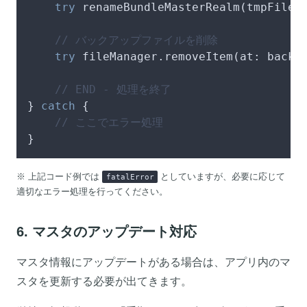
try
 renameBundleMasterRealm(tmpFilePa
// バックアップファイルを削除
try
 fileManager.removeItem(at: backup
// END - 処理を終了
} 
catch
 {

// ここでエラー処理
}
※ 上記コード例では
としていますが、必要に応じて
fatalError
適切なエラー処理を行ってください。
6. マスタのアップデート対応
マスタ情報にアップデートがある場合は、アプリ内のマ
スタを更新する必要が出てきます。