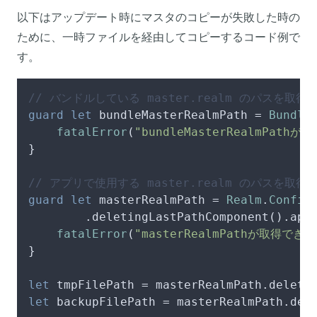
以下はアップデート時にマスタのコピーが失敗した時の
ために、一時ファイルを経由してコピーするコード例で
す。
// バンドルしている master.realm のパスを取得
guard
let
 bundleMasterRealmPath 
=
Bundle
fatalError
(
"bundleMasterRealmPat
}

// アプリで使用する master.realm のパスを取得
guard
let
 masterRealmPath 
=
Realm
.
Config
        .deletingLastPathComponent().app
fatalError
(
"masterRealmPathが取得で
}

let
 tmpFilePath 
=
 masterRealmPath.deleti
let
 backupFilePath 
=
 masterRealmPath.del