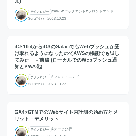
知)
#AWS
#バックエンド
#フロントエンド
テクノロジー
SoraY677
/
2023.10.23
iOS16.4からiOSのSafariでもWebプッシュが受
け取れるようになったのでAWSの機能でも試し
てみた！ – 前編 (ローカルでのWebプッシュ通
知とPWA化)
#フロントエンド
テクノロジー
SoraY677
/
2023.10.23
GA4×GTMでのWebサイト内計測の始め方とメ
リット・デメリット
#データ分析
テクノロジー