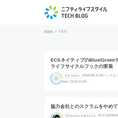
Home
CICD
ECSネイティブのBlue/Green
ライフサイクルフックの実装
#AWS
#CICD
#バックエ
テクノロジー
Ki
kiwi
/
2026.03.09
協力会社とのスクラムをやめて
#CICD
#SRE
プロジェクトマネジメント