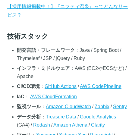
【採用情報掲載中！】『ニフティ温泉』ってどんなサー
ビス？
技術スタック
開発言語・フレームワーク
：Java / Spring Boot /
Thymeleaf / JSP / jQuery / Ruby
インフラ・ミドルウェア
：AWS (EC2やECSなど) /
Apache
CI/CD環境
：
GitHub Actions
/
AWS CodePipeline
IaC
：
AWS CloudFormation
監視ツール
：
Amazon CloudWatch
/
Zabbix
/
Sentry
データ分析
：
Treasure Data
/
Google Analytics
(GA4) /
Redash
/
Amazon Athena
/
Clarity
ツール
：
Swagger
/
Schema Spy
/
Playwright
/