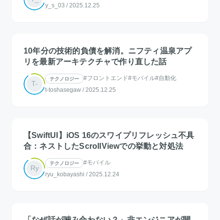
y_s_03
/
2025.12.25
10年分の技術的負債を解消。ニフティ温泉アプ
リを最新アーキテクチャで作り直した話
#フロントエンド
#モバイル
#自動化
テクノロジー
T-
t-toshasegaw
/
2025.12.25
【SwiftUI】iOS 16のスワイプリフレッシュ不具
合：ネストしたScrollViewでの挙動と対処法
#モバイル
テクノロジー
Ry
ryu_kobayashi
/
2025.12.24
「なぜ話が噛み合わない？」非エンジニアが開