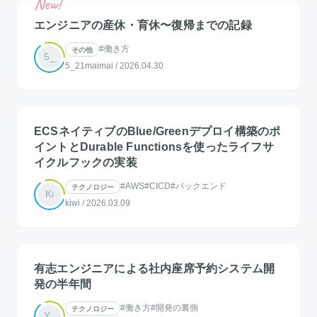
エンジニアの産休・育休〜復帰までの記録
#働き方
その他
5_
5_21maimai
/
2026.04.30
ECSネイティブのBlue/Greenデプロイ構築のポ
イントとDurable Functionsを使ったライフサ
イクルフックの実装
#AWS
#CICD
#バックエンド
テクノロジー
Ki
kiwi
/
2026.03.09
有志エンジニアによる社内座席予約システム開
発の半年間
#働き方
#開発の裏側
テクノロジー
Y_