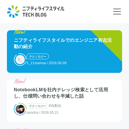
ニフティライフスタイルでのエンジニア有志活
動の紹介
テクノロジー
5_
5_21maimai
/
2026.06.09
NotebookLMを社内ナレッジ検索として活用
し、仕様問い合わせを半減した話
#自動化
テクノロジー
sonoha
/
2026.05.21