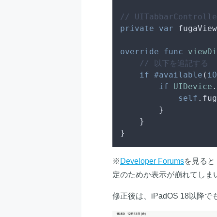
// UITabbarControl
private
var
 fugaView
override
func
viewDi
// 以下を追記する
if
#available
(
iO
if
UIDevice
.
self
.fug
        }

    }

}
※
Developer Forums
を見ると
定のためか表示が崩れてしま
修正後は、iPadOS 18以