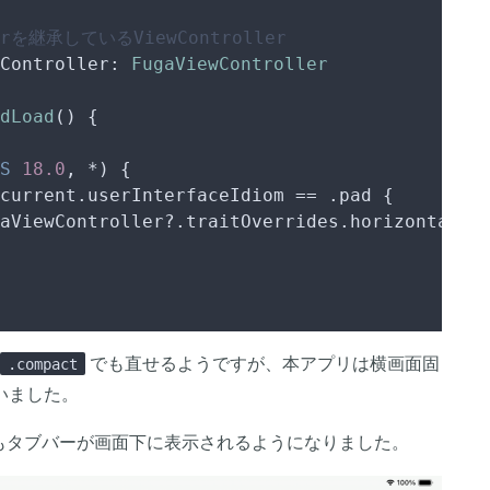
lerを継承しているViewController
Controller: 
FugaViewController
dLoad
() {

S
18.0
, 
*
) {

current.userInterfaceIdiom 
==
 .pad {

aViewController
?
.traitOverrides.horizontalSi
でも直せるようですが、本アプリは横画面固
.compact
いました。
降でもタブバーが画面下に表示されるようになりました。