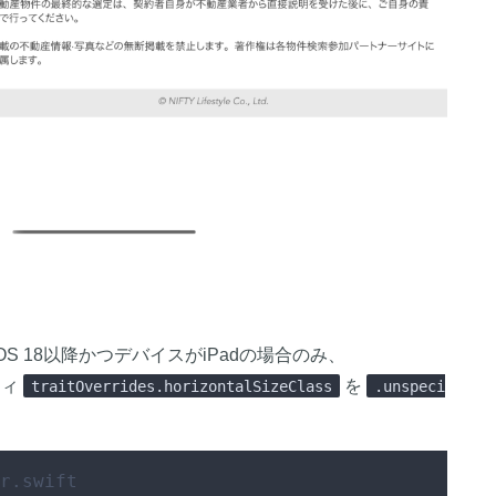
、iOS 18以降かつデバイスがiPadの場合のみ、
パティ
を
traitOverrides.horizontalSizeClass
.unspeci
r.swift