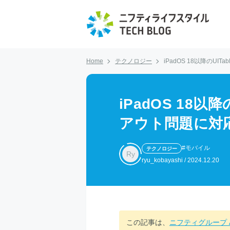
Home
テクノロジー
iPadOS 18以降のUIT
iPadOS 18以降の
アウト問題に対
#モバイル
テクノロジー
Ry
ryu_kobayashi
/
2024.12.20
この記事は、
ニフティグループ Adve