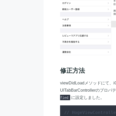
修正方法
viewDidLoadメソッドにて
UITabBarControllerのプロ
に設定しました。
fied
// HogeViewControlle