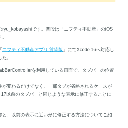
u_kobayashiです。普段は「ニフティ不動産」のiOS
す。
「
ニフティ不動産アプリ 賃貸版
」にてXcode 16へ対応し
した。
TabBarControllerを利用している画面で、タブバーの位置
性が変わるだけでなく、一部タブが省略されるケースが
OS 17以前のタブバーと同じような表示に修正することに
容と、以前の表示に近い形に修正する方法についてご紹