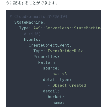
うに記述することができます。
# CloudFormationでの記述例
StateMachine:
Type:
AWS::Serverless::StateMachine
# (中略)
Events:
CreateObjectEvent:
Type:
EventBridgeRule
Properties:
Pattern:
source:
-
aws.s3
detail-type:
-
Object
Created
detail:
bucket:
name: