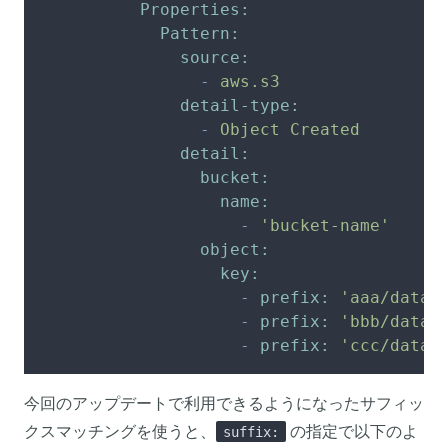
Properties:
Pattern:
source:
-
aws.s3
detail-type:
-
Object
Created
detail:
bucket:
name:
-
'bucket-name'
object:
key:
-
prefix:
'aaa/data'
-
prefix:
'bbb/data'
-
prefix:
'ccc/data'
今回のアップデートで利用できるようになったサフィッ
クスマッチングを使うと、
の指定で以下のよ
suffix: