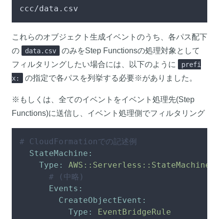
ccc/data.csv
これらのオブジェクト生成イベントのうち、各パス配下
の
のみをStep Functionsの処理対象として
data.csv
フィルタリングしたい場合には、以下のように
prefi
の指定で各パスを列挙する必要※がありました。
x:
※もしくは、全てのイベントをイベント処理先(Step
Functions)に送信し、イベント処理側でフィルタリング
# CloudFormationでの記述例
StateMachine:
Type:
AWS::Serverless::StateMachine
# (中略)
Events:
CreateObjectEvent:
Type:
EventBridgeRule