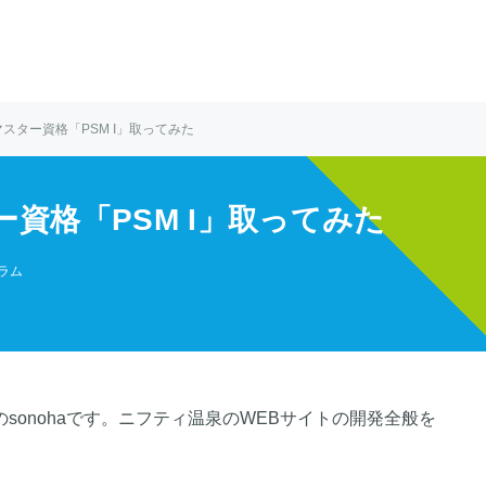
スター資格「PSM I」取ってみた
資格「PSM I」取ってみた
ラム
sonohaです。ニフティ温泉のWEBサイトの開発全般を