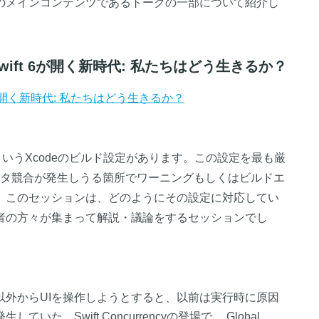
のメインコンテンツであるトークの一部について紹介し
ncyとSwift 6が開く新時代: 私たちはどう生きるか？
wift 6が開く新時代: 私たちはどう生きるか？
CheckingというXcodeのビルド設定があります。この設定を最も厳
ータ競合が発生しうる箇所でワーニングもしくはビルドエ
。このセッションは、どのようにその設定に対応してい
者の方々が集まって解説・議論をするセッションでし
以外からUIを操作しようとすると、以前は実行時に原因
いた。Swift Concurrencyの登場で、 Global