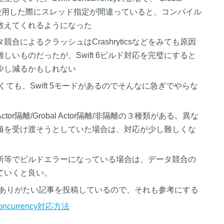
rなど) を使用した際にスレッド指定が間違っていると、コンパイル
教えてくれるようになった
合によるクラッシュはCrashryticsなどをみても原因
しいものだったが、Swift 6ビルド対応を完璧にすると
少し減るかもしれない
なくても、Swift 5モードがあるのでそんなに急ぎでやらな
or隔離/Grobal Actor隔離/非隔離の３種類がある。異な
値を受け渡そうとしていた場合は、対応が少し難しくな
所等でビルドエラーになっている場合は、データ競合の
ていくと良い。
nにありがたい記事を投稿しているので、それも参考にする
oncurrency対応方法