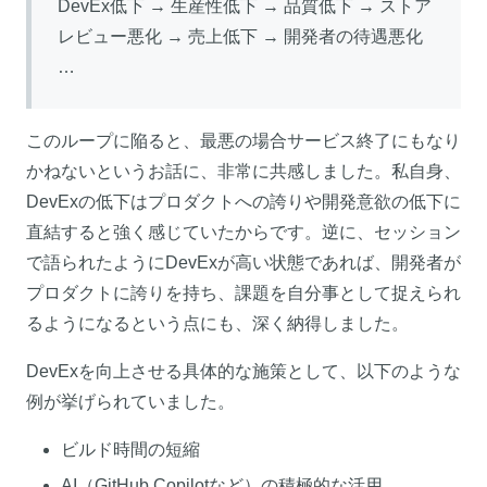
DevEx低下 → 生産性低下 → 品質低下 → ストア
レビュー悪化 → 売上低下 → 開発者の待遇悪化
…
このループに陥ると、最悪の場合サービス終了にもなり
かねないというお話に、非常に共感しました。私自身、
DevExの低下はプロダクトへの誇りや開発意欲の低下に
直結すると強く感じていたからです。逆に、セッション
で語られたようにDevExが高い状態であれば、開発者が
プロダクトに誇りを持ち、課題を自分事として捉えられ
るようになるという点にも、深く納得しました。
DevExを向上させる具体的な施策として、以下のような
例が挙げられていました。
ビルド時間の短縮
AI（GitHub Copilotなど）の積極的な活用