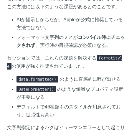
この方法には以下のような課題があるとのことです。
AIが提示しがちだが、Appleが公式に推奨している
方法ではない。
フォーマット文字列のミスが
コンパイル時にチェッ
クされず
、実行時の目視確認が必須になる。
セッションでは、これらの課題を解決する
FormatStyl
の使用が強く推奨されていました。
e
のように直感的に呼び出せる
data.formatted()
のような煩雑なプロパティ設定
DateFormatter()
が不要になる
デフォルトで46種類ものスタイルが用意されてお
り、拡張性も高い
文字列指定によるバグはヒューマンエラーとして起こり