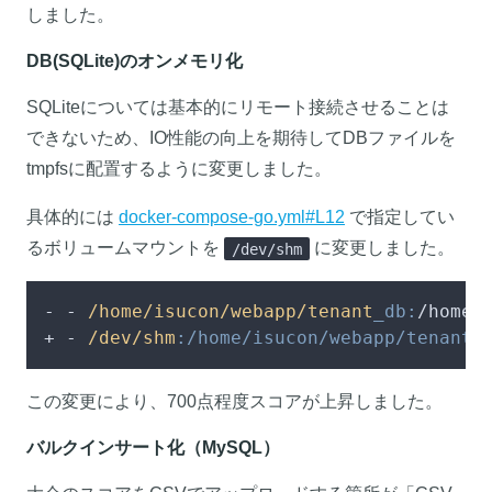
しました。
DB(SQLite)のオンメモリ化
SQLiteについては基本的にリモート接続させることは
できないため、IO性能の向上を期待してDBファイルを
tmpfsに配置するように変更しました。
具体的には
docker-compose-go.yml#L12
で指定してい
るボリュームマウントを
に変更しました。
/dev/shm
- - 
/home/isucon
/webapp/tenant
_db:
/home/i
+ - 
/dev/shm
:/home/isucon/webapp/tenant_
この変更により、700点程度スコアが上昇しました。
バルクインサート化（MySQL）