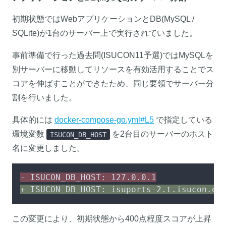
初期状態ではWebアプリケーションとDB(MySQL /
SQLite)が1台のサーバー上で実行されていました。
事前準備で行った過去問(ISUCON11予選)ではMySQLを
別サーバーに移動してリソースを有効活用することでス
コアを伸ばすことができたため、同じ要領でサーバー分
割を行いました。
具体的には
docker-compose-go.yml#L5
で指定している
環境変数
を2台目のサーバーのホスト
ISUCON_DB_HOST
名に変更しました。
- ISUCON_DB_HOST: 127.0.0.1
+ ISUCON_DB_HOST: isuports-2.t.isucon.de
この変更により、初期状態から400点程度スコアが上昇