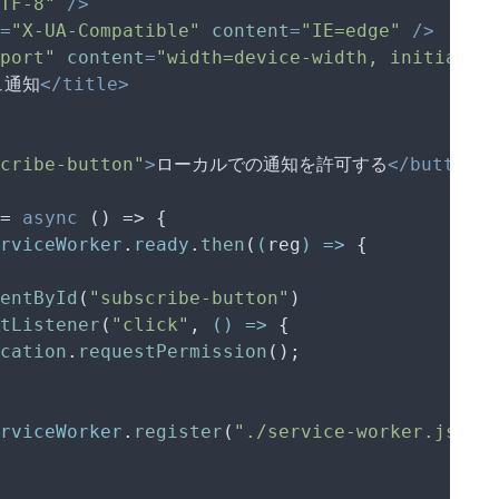
TF-8"
 />
=
"X-UA-Compatible"
content
=
"IE=edge"
 />
port"
content
=
"width=device-width, initial-s
ュ通知
</
title
>
cribe-button"
>
ローカルでの通知を許可する
</
button
>
= 
async
 () => {

rviceWorker
.
ready
.
then
(
(
reg
) =>
 {

entById
(
"subscribe-button"
)

tListener
(
"click"
, 
() =>
 {

cation
.
requestPermission
();

rviceWorker
.
register
(
"./service-worker.js"
);
