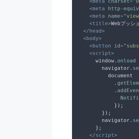
<
meta
charset
=
"U
<
meta
http-equiv
<
meta
name
=
"view
<
title
>
Webプッシ
</
head
>
<
body
>
<
button
id
=
"subs
<
script
>
window
.
onload
 
        navigator.
se
document
            .
getElem
            .
addEven
Notifi
            });

        });

        navigator.
se
      };

</
script
>