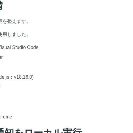
備
境を整えます。
使用しました。
l Studio Code
r
.js：v18.16.0)
6
rome
通知をローカル実行