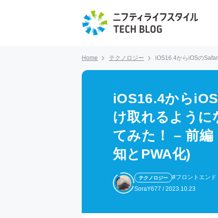
Home
テクノロジー
iOS16.4からiOSの
iOS16.4からi
け取れるように
てみた！ – 前
知とPWA化)
#フロントエンド
テクノロジー
SoraY677
/
2023.10.23