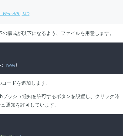
eb API | MD
下の構成が以下になるよう、ファイルを用意します。
< 
new
!
のコードを追加します。
ebプッシュ通知を許可するボタンを設置し、クリック時
シュ通知を許可しています。