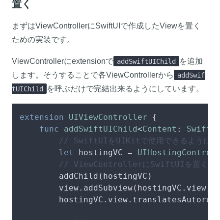
置く
まずはViewControllerにSwiftUIで作成したViewを置く
ための実装です。
ViewControllerにextensionで
を追加
addSwiftUIChild
します。そうすることで各ViewControllerから
addSwif
を呼ぶだけで完結出来るようにしています。
tUIChild
extension
UIViewController
 {

func
addSwiftUIChild
<
Content
: 
SwiftU
// SwiftUIをUIKitで使用できるように
let
 hostingVC 
=
UIHostingControl
// ViewControllerにSwiftUIを置く
        addChild(hostingVC)

        view.addSubview(hostingVC.view)

        hostingVC.view.translatesAutores