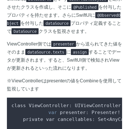
させたクラスを作成し、そこに
を付与した
@Published
プロパティを持たせます。さらにSwiftUIに
@ObservedO
を付与した
プロパティ定義すること
bject
dataSource
で
クラスを監視させます。
DataSource
ViewController側では
から送られてきた値を
presenter
そのまま
に
することでデー
dataSource.texts
assign
タが更新されます。すると、SwiftUI側で検知されView
が更新されるといった流れになります。
※ViewControllerはpresenterの値をCombineを使用して
監視しています
class ViewController: UIViewController {

var
 presenter: Presenter!

    private var cancellables: Set<AnyCanc