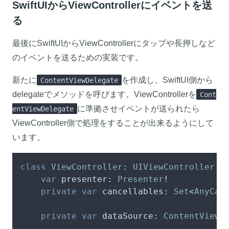
SwiftUIからViewControllerにイベントを送
る
最後にSwiftUIからViewControllerにタップや長押しなど
のイベントを送るための実装です。
新たに
を作成し、SwiftUI側から
ContentViewDelegate
delegateでメソッドを呼びます。ViewControllerを
Cont
に準拠させイベントが送られたら
entViewDelegate
ViewController側で処理をすることが出来るようにして
います。
class
ViewController
: 
UIViewController
 {

var
 presenter: 
Presenter
!

private
var
 cancellables: 
Set
<
AnyCan
private
var
 dataSource: 
ContentView
.