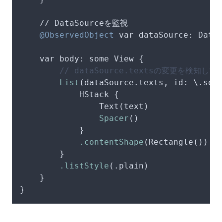
    // DataSourceを監視

@ObservedObject
 var 
dataSource
: DataS
    var 
body
: some View {

// dataSource.textsの変更を検知して
List
(dataSource.texts, id: \.self
            HStack {

                Text(text)

Spacer
()

            }

.contentShape
(Rectangle())

        }

.listStyle
(.plain)

    }

}