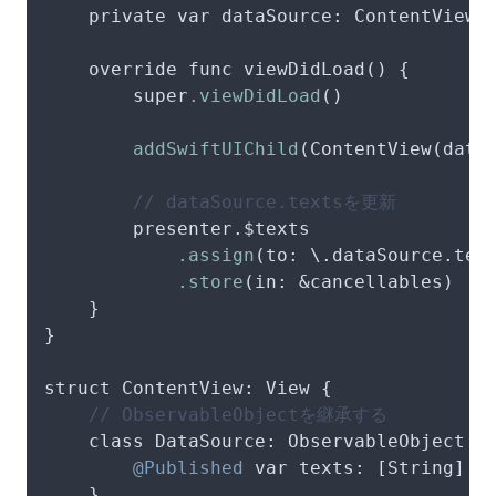
    private var dataSource: ContentView.D
    override func viewDidLoad() {

        super
.viewDidLoad
()

addSwiftUIChild
(ContentView(dataS
// dataSource.textsを更新
        presenter.
$texts
.assign
(to: \.dataSource.text
.store
(in: &cancellables)

    }

}

struct ContentView: View {

// ObservableObjectを継承する
    class DataSource: ObservableObject {

@Published
 var 
texts
: [String] = 
    }
