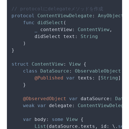
// protocolにdelegateメソッドを作成
protocol
ContentViewDelegate
: 
AnyObject
 {
func
didSelect
(

_
contentView
: 
ContentView
,

didSelect
text
: 
String
    )

}

struct
ContentView
: 
View
 {

class
DataSource
: 
ObservableObject
 {

@Published
var
 texts: [
String
] 
=
 
    }

@ObservedObject
var
 dataSource: 
Data
weak
var
 delegate: 
ContentViewDelega
var
 body: 
some
View
 {

List
(dataSource.texts, id: \.
sel