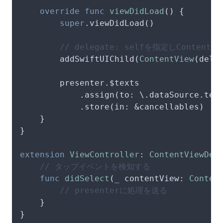
override
func
viewDidLoad
() {

super
.viewDidLoad()

// delegate: selfを指定しContentV
        addSwiftUIChild(
ContentView
(dele
        presenter.
$texts
            .assign(to: \.dataSource.tex
            .store(in: 
&
cancellables)

    }

}

extension
ViewController
: 
ContentViewDel
// タップイベントを検知する
func
didSelect
(
_
contentView
: 
Conten
// presenterに処理を送る
    }

}
