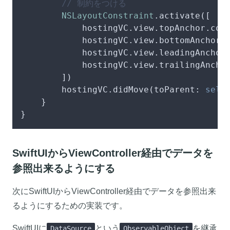
// 制約をつける
NSLayoutConstraint
.activate([

            hostingVC.view.topAnchor.cons
            hostingVC.view.bottomAnchor.c
            hostingVC.view.leadingAnchor.
            hostingVC.view.trailingAnchor
        ])

        hostingVC.didMove(toParent: 
self
)
    }

}
SwiftUIからViewController経由でデータを
参照出来るようにする
次にSwiftUIからViewController経由でデータを参照出来
るようにするための実装です。
SwiftUIに
という
を継承
DataSource
ObservableObject