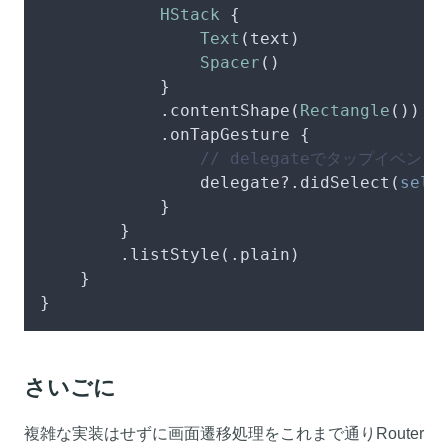
HStack
 {

Text
(text)

Spacer
()

            }

            .contentShape(
Rectangle
())

            .onTapGesture {

// delegateでタップイベント
                delegate
?
.didSelect(
self
            }

        }

        .listStyle(.plain)

    }

}
さいごに
複雑な実装はせずに画面遷移処理をこれまで通りRouter