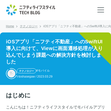
Home
テクノロジー
iOSアプリ「ニフティ不動産」へのSwiftUI導
iOSアプリ「ニフティ不動産」へのSwiftUI
導入に向けて、Viewに画面遷移処理が入り
込んでしまう課題への解決方針を検討しま
した
#モバイル
テクノロジー
T-
t-toshasegaw
/
2023.03.29
はじめに
こんにちは！ニフティライフスタイルでモバイルアプリ