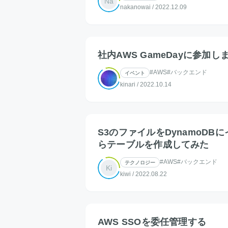
Na
nakanowai
/
2022.12.09
社内AWS GameDayに参加し
#AWS
#バックエンド
イベント
kinari
/
2022.10.14
S3のファイルをDynamoD
らテーブルを作成してみた
#AWS
#バックエンド
テクノロジー
Ki
kiwi
/
2022.08.22
AWS SSOを委任管理する