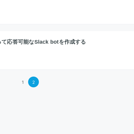
を使って応答可能なSlack botを作成する
1
2