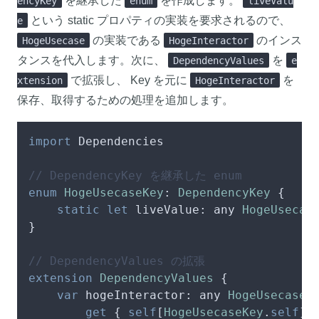
を継承した
を作成します。
encyKey
enum
liveValu
という static プロパティの実装を要求されるので、
e
の実装である
のインス
HogeUsecase
HogeInteractor
タンスを代入します。次に、
を
DependencyValues
e
で拡張し、 Key を元に
を
xtension
HogeInteractor
保存、取得するための処理を追加します。
import
 Dependencies

// DependencyKey を継承した enum
enum
HogeUsecaseKey
: 
DependencyKey
 {

static
let
 liveValue: any 
HogeUsecas
}

// DependencyValues の拡張
extension
DependencyValues
 {

var
 hogeInteractor: any 
HogeUsecase
 {
get
 { 
self
[
HogeUsecaseKey
.
self
] }