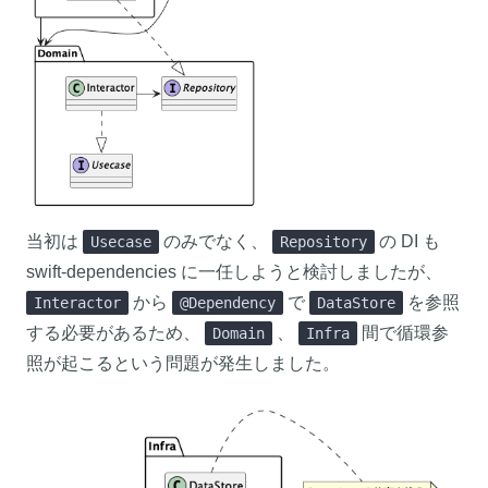
当初は
のみでなく、
の DI も
Usecase
Repository
swift-dependencies に一任しようと検討しましたが、
から
で
を参照
Interactor
@Dependency
DataStore
する必要があるため、
、
間で循環参
Domain
Infra
照が起こるという問題が発生しました。