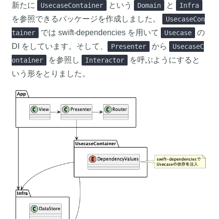
新たに
という
と
UsecaseContainer
Domain
Infra
を参照できるパッケージを作成しました。
UsecaseCon
では swift-dependencies を用いて
の
tainer
Usecase
DI をしています。そして、
から
Presenter
UsecaseC
を参照し
を呼ぶようにすると
ontainer
Interactor
いう形をとりました。