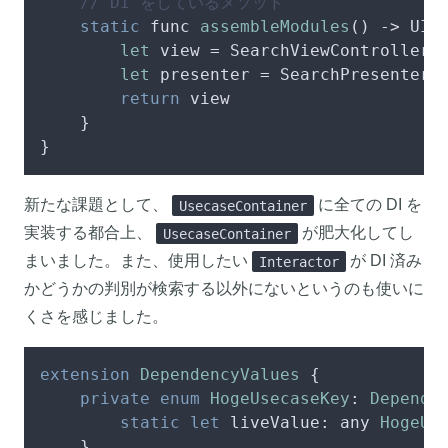
// DI をしているメソッド
static
 func 
assembleModules
()
 -> UIVi
let
view
=
 SearchViewController()
let
presenter
=
 SearchPresenter()
return
 view

    }

}
新たな課題として、
に全ての DI を
UsecaseContainer
実装する都合上、
が肥大化してし
UsecaseContainer
まいました。また、使用したい
が DI 済み
Interactor
かどうかの判別が検索する以外にないというのも使いに
くさを感じました。
extension
DependencyValues
 {

private
enum
HogeUsecaseKey
: 
Depende
static
let
 liveValue: any 
HogeUs
    }
