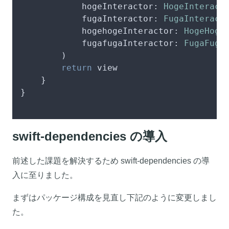
            hogeInteractor: 
HogeInteract
            fugaInteractor: 
FugaInteract
            hogehogeInteractor: 
HogeHoge
            fugafugaInteractor: 
FugaFuga
        )

return
 view

    }

}

swift-dependencies の導入
前述した課題を解決するため swift-dependencies の導
入に至りました。
まずはパッケージ構成を見直し下記のように変更しまし
た。