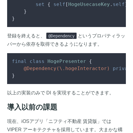
set
 { 
self
[
HogeUsecaseKey
.
self
] 
    }

}
登録を終えると、
というプロパティラッ
@Dependency
パーから依存を取得できるようになります。
final
class
HogePresenter
 {

@Dependency(\.hogeInteractor)
privat
}
以上の実装のみで DI を実現することができます。
導入以前の課題
現在、iOSアプリ「ニフティ不動産 賃貸版」では
VIPER アーキテクチャを採用しています。大まかな構