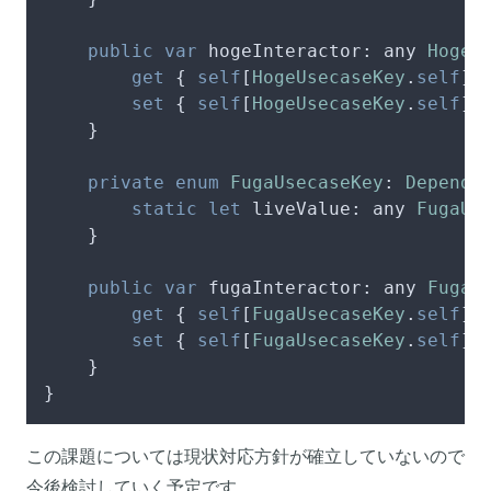
public
var
 hogeInteractor: any 
HogeU
get
 { 
self
[
HogeUsecaseKey
.
self
] }
set
 { 
self
[
HogeUsecaseKey
.
self
] 
    }

private
enum
FugaUsecaseKey
: 
Depende
static
let
 liveValue: any 
FugaUs
    }

public
var
 fugaInteractor: any 
FugaU
get
 { 
self
[
FugaUsecaseKey
.
self
] }
set
 { 
self
[
FugaUsecaseKey
.
self
] 
    }

}
この課題については現状対応方針が確立していないので
今後検討していく予定です。