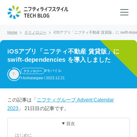
Home
テクノロジー
iOSアプリ「ニフティ不動産 賃貸版」に swift-depe
iOSアプリ「ニフティ不動産 賃貸版」に
swift-dependencies を導入しました
#モバイル
テクノロジー
T-
t-toshasegaw
/
2023.12.21
この記事は「
ニフティグループ Advent Calendar
2023
」 21日目の記事です。
目次
はじめに