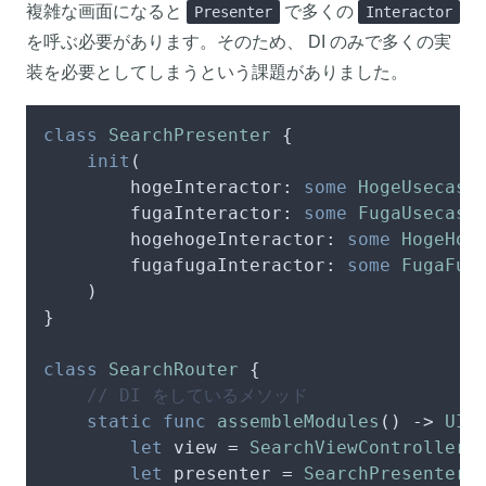
複雑な画面になると
で多くの
Presenter
Interactor
を呼ぶ必要があります。そのため、 DI のみで多くの実
装を必要としてしまうという課題がありました。
class
SearchPresenter
 {

init
(

hogeInteractor
: 
some
HogeUsecase
,
fugaInteractor
: 
some
FugaUsecase
,
hogehogeInteractor
: 
some
HogeHog
fugafugaInteractor
: 
some
FugaFug
    )

}

class
SearchRouter
 {

// DI をしているメソッド
static
func
assembleModules
() -> 
UIV
let
 view 
=
SearchViewController
()
let
 presenter 
=
SearchPresenter
(
