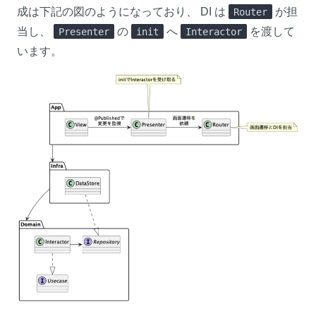
成は下記の図のようになっており、 DI は
が担
Router
当し、
の
へ
を渡して
Presenter
init
Interactor
います。