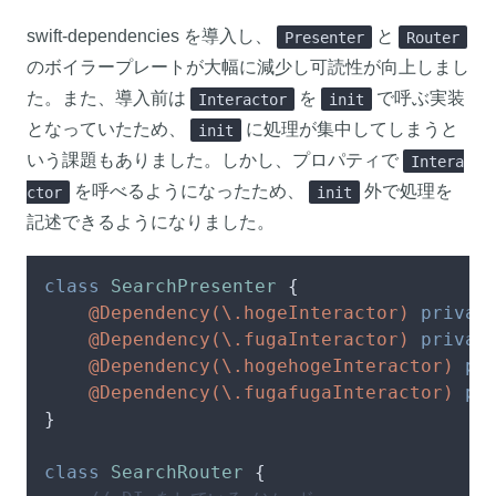
swift-dependencies を導入し、
と
Presenter
Router
のボイラープレートが大幅に減少し可読性が向上しまし
た。また、導入前は
を
で呼ぶ実装
Interactor
init
となっていたため、
に処理が集中してしまうと
init
いう課題もありました。しかし、プロパティで
Intera
を呼べるようになったため、
外で処理を
ctor
init
記述できるようになりました。
class
SearchPresenter
 {

@Dependency(\.hogeInteractor)
privat
@Dependency(\.fugaInteractor)
privat
@Dependency(\.hogehogeInteractor)
pr
@Dependency(\.fugafugaInteractor)
pr
}

class
SearchRouter
 {
