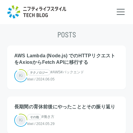
POSTS
AWS Lambda (Node.js) でのHTTPリクエスト
をAxiosからFetch APIに移行する
#AWS
#バックエンド
テクノロジー
Ki
kiwi
/
2024.06.05
長期間の育休前後にやったこととその振り返り
#働き方
その他
Ki
kiwi
/
2024.05.29